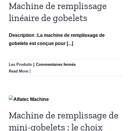
Les Produits
Machine de remplissage
+1 (514) 464-8136
linéaire de gobelets
+1 (514) 546-3864
Email 1:
alfatec.machine.ca@gmail.com
Description :La machine de remplissage de
Email2:
info@alfatecmachine.com
gobelets est conçue pour [...]
Les Produits
|
Commentaires fermés
Machine de
Read More
remplissage de mini-
gobelets : le choix
intelligent pour les
petites lignes de
Machine de remplissage de
production
Actualités
Les Produits
mini-gobelets : le choix