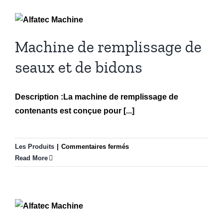
remplissage de seaux
et de bidons
Les Produits
Machine de remplissage de
seaux et de bidons
Description :La machine de remplissage de
contenants est conçue pour [...]
Les Produits
|
Commentaires fermés
Read More
Contact info:
Machine de
113 Av. Guthrie, Dorval, QC H9P 2P1
remplissage linéaire de
Phone numbers:
gobelets
+1 (514) 585-3864