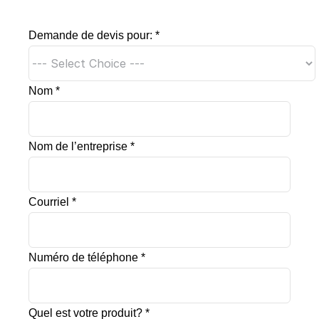
Demande de devis pour:
*
Contact info:
Nom
*
113 Av. Guthrie, Dorval, QC H9P 2P1
Phone numbers:
Nom de l’entreprise
*
+1 (514) 585-3864
+1 (514) 464-8136
Courriel
*
+1 (514) 546-3864
Email 1:
alfatec.machine.ca@gmail.com
Numéro de téléphone
*
Email2:
info@alfatecmachine.com
Quel est votre produit?
*